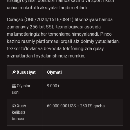
turdagi o‘yinlar, bonuslar hamda kazino va sport tikish
uchun mukofotli aksiyalar taqdim etiladi.
Curaçao (OGL/2024/1516/0841) litsenziyasi hamda
zamonaviy 256-bit SSL-texnologiyasi asosida
ma’lumotlaringiz har tomonlama himoyalanadi. Pinco
kazino rasmiy platformasi orqali siz doimiy yutuqlardan,
tezkor to‘lovlar va bevosita telefoningizda qulay
xizmatlardan foydalanishingiz mumkin.
🔎 Xususiyat
Qiymati
🎰 O‘yinlar
9 000+
soni
🎁 Xush
60 000 000 UZS + 250 FS gacha
kelibsiz
bonusi