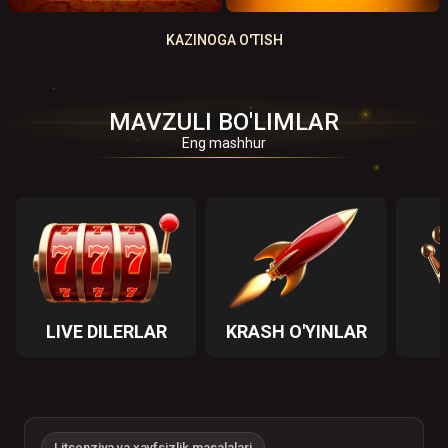
KAZINOGA O'TISH
MAVZULI BO'LIMLAR
Eng mashhur
LIVE DILERLAR
KRASH O'YINLAR
Litsenziya va xavfsizlik masalalari