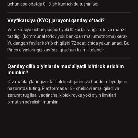
uchun esa odatda 0–3 ish kuni ichida tushiriladi.
Veyfikatsiya (KYC) jarayoni qanday oʻtadi?
Verifikatsiya uchun pasport yoki ID karta, rangli foto va manzil
tasdigʻi (kommunal toʻlov yoki bankdan ma’lumotnoma) kerak.
Yuklangan fayllar koʻrib chiqilishi 72 soat ichida yakunlanadi. Bu
Pinco oʻyinlaringiz xavfsizligi uchun tizimli talabdir.
Qanday qilib oʻyinlarda mas’uliyatli ishtirok etishim
mumkin?
Oʻz mablagʻlaringizni tartibli boshqaring va har doim byudjetni
nazoratda tuting. Platformada 18+ cheklovi amal qiladi va
zarurat tug‘ilsa, vaqtinchalik blokirovka yoki oʻyin limitlari
o‘rnatish so’ralishi mumkin.