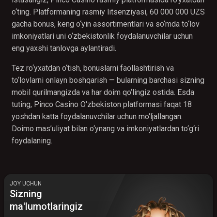
o‘ting. Platformaning rasmiy litsenziyasi, 60 000 000 UZS
gacha bonus, keng o‘yin assortimentlari va so‘mda to‘lov
imkoniyatlari uni o‘zbekistonlik foydalanuvchilar uchun
eng yaxshi tanlovga aylantiradi.
Tez ro‘yxatdan o‘tish, bonuslarni faollashtirish va
to‘lovlarni onlayn boshqarish — bularning barchasi sizning
mobil qurilmangizda va har doim qo‘lingiz ostida. Esda
tuting, Pinco Casino O‘zbekiston platformasi faqat 18
yoshdan katta foydalanuvchilar uchun mo‘ljallangan.
Doimo mas’uliyat bilan o‘ynang va imkoniyatlardan to‘g‘ri
foydalaning.
JOY UCHUN
Sizning
ma'lumotlaringiz