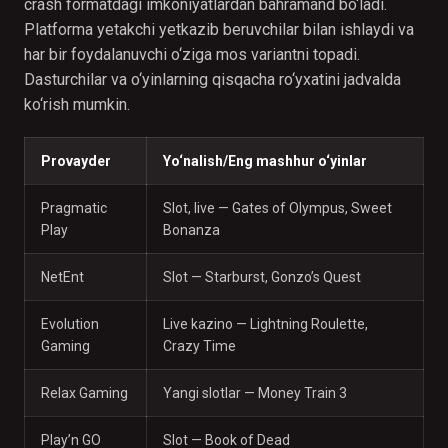
crash formatdagi imkoniyatlardan bahramand bo‘ladi.
Platforma yetakchi yetkazib beruvchilar bilan ishlaydi va
har bir foydalanuvchi o‘ziga mos variantni topadi.
Dasturchilar va o‘yinlarning qisqacha ro‘yxatini jadvalda
ko‘rish mumkin.
Provayder
Yo‘nalish/Eng mashhur o‘yinlar
Pragmatic
Slot, live — Gates of Olympus, Sweet
Play
Bonanza
NetEnt
Slot — Starburst, Gonzo’s Quest
Evolution
Live kazino — Lightning Roulette,
Gaming
Crazy Time
Relax Gaming
Yangi slotlar — Money Train 3
Play’n GO
Slot — Book of Dead