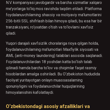
N.V. kompaniyasi javobgardir va barcha xizmatlar xalqaro
me’yorlarga to‘liq mos ravishda taqdim etiladi. Platforma
foydalanuvchilarning shaxsiy va moliyaviy ma’lumotlarini
256-bitli SSL shifrlash bilan himoya qiladi, bu esa har bir
tranzaksiyani, ro‘yxatdan o‘tish va to‘lovlarni xavfsiz
qiladi.
Yuqori darajali xavfsizlik choralariga rioya qilgan holda,
foydalanuvchilarning ma’lumotlari Maxfiylik siyosati va
AML (anti-money laundering) talablari asosida saqlanadi.
Foydalanuvchilardan 18 yoshdan katta bo‘lish talab
qilinadi hamda barcha to‘lov va chiqimlar faqat rasmiy
hisoblardan amalga oshiriladi. Bu O‘zbekiston hududida
faoliyat yuritayotgan onlayn muassasalarning
qonuniyligini va foydalanuvchilar huquqlarining
himoyalanishini kafolatlaydi.
O‘zbekistondagi asosiy afzalliklari va