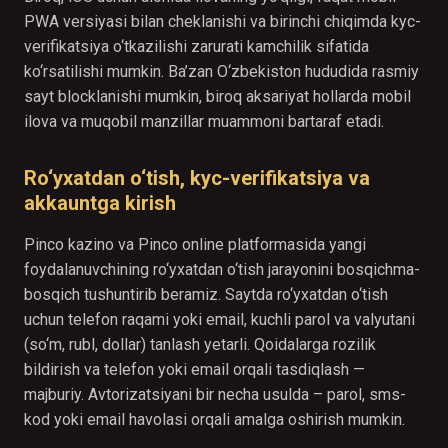
PWA versiyasi bilan cheklanishi va birinchi chiqimda kyc-
verifikatsiya o‘tkazilishi zarurati kamchilik sifatida
ko‘rsatilishi mumkin. Ba’zan O‘zbekiston hududida rasmiy
sayt blocklanishi mumkin, biroq aksariyat hollarda mobil
ilova va muqobil manzillar muammoni bartaraf etadi.
Ro‘yxatdan o‘tish, kyc-verifikatsiya va
akkauntga kirish
Pinco kazino va Pinco online platformasida yangi
foydalanuvchining ro‘yxatdan o‘tish jarayonini bosqichma-
bosqich tushuntirib beramiz. Saytda ro‘yxatdan o‘tish
uchun telefon raqami yoki email, kuchli parol va valyutani
(so‘m, rubl, dollar) tanlash yetarli. Qoidalarga rozilik
bildirish va telefon yoki email orqali tasdiqlash —
majburiy. Avtorizatsiyani bir necha usulda – parol, sms-
kod yoki email havolasi orqali amalga oshirish mumkin.