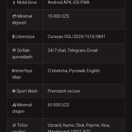
📱 Mobil ilova
Android APK, iOS PWA
💳 Minimal
15 000 UZS
depozit
🔒 Litsenziya
Curaçao OGL/2024/1516/0841
💬 Qo‘llab-
24/7 chat, Telegram, Email
quvvatlash
🌐 Interfeys
O‘zbekcha, Русский, English
tillari
⚽ Sport tikish
Prematch va Live
📤 Minimal
65 000 UZS
chiqim
🪙 To‘lov
Uzcard, Humo, Click, Payme, Visa,
usullari
Mastercard, USDT, BTC