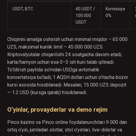
USDT, BTC
40 USDT /
Komissiya
100 000
0%
USDT
Chiqimni amalga oshirish uchun minimal miqdor – 65 000
UZS, maksimal kunlik limit – 45 000 000 UZS.
Kriptovalyutalar chiqarilishi 24 soatgacha davom etadi,
karta/hamyon uchun esa 0–3 ish kuni talab qilinadi.
To‘ldirish paytida so‘mdan USDga avtomatik
konvertatsiya bo‘ladi; 1 AQSH dollari uchun o‘rtacha bozor
kursi asosida hisoblanadi. Masalan, 15 000 UZS depozit
— 1.2 USD (kursga qarab) hisoblanadi.
O‘yinlar, provayderlar va demo rejim
Pinco kazino va Pinco online foydalanuvchilari 9 000 dan
ortiq o‘yin, jumladan slotlar, stol o‘yinlari, live-dilerlar va