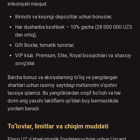
imkoniyati mavjud.
Birinchi va keyingi depozitlar uchun bonuslar;
Har dushanba keshbek – 10% gacha (28 000 000 UZS
dan ortiq);
Gift Boxlar, tematik turnirlar;
VIP klub: Premium, Elite, Royal bosqichlari va shaxsiy
sovg‘alar.
Barcha bonus va aksiyalarning to‘liq va yangilangan
shartlari uchun rasmiy saytdagi ma’lumotni o‘qishni
tavsiya qilamiz. Bu yangiliklardan voqif bo‘lish va har
doim eng yaxshi takliflarni qo‘ldan boy bermaslikda
yordam beradi.
To‘lovlar, limitlar va chiqim muddati
Pinco UZ o‘zbekistonlik foydalanuvchilar uchun Uzcard,