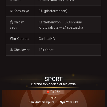
💸 Komissiya
0% (platformadan)
⏱️ Chiqim
Karta/hamyon — 0-3 ish kuni,
vaqti
Kriptovalyuta — 24 soatgacha
🧑‍💼 Operator
Carlitta N.V.
🔞 Cheklovlar
18+ faqat
SPORT
Barcha top hodisalar bir joyda
Top Odds
NBA
San-Antonio Spurs
—
Nyu-York Niks