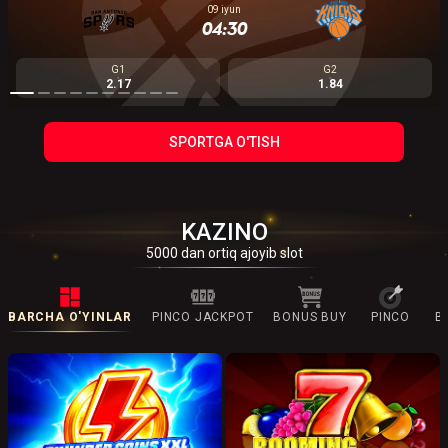
09 iyun
04:30
G1
G2
2.17
1.84
SPORTGA O'TISH
KAZINO
5000 dan ortiq ajoyib slot
BARCHA O'YINLAR
PINCO JACKPOT
BONUS BUY
PINCO
B